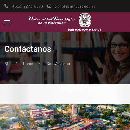
+(503) 2275-8970
biblioteca@utec.edu.sv
Contáctanos
Home
Contáctanos