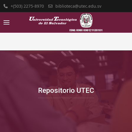
+(503) 2275-8970
biblioteca@utec.edu.sv
Desarrollo de habilidades
Sistema Bibliotecario de la Universidad
Tecnológica de El Salvador
Saber mas..
Repositorio UTEC